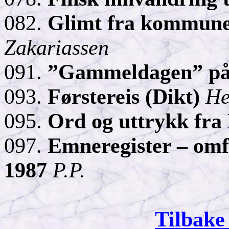
082.
Glimt fra kommunen
Zakariassen
091.
”
Gammeldagen
” p
093.
Førstereis (Dikt)
He
095.
Ord og uttrykk fra
097.
Emneregister – omfa
1987
P.P.
Tilbake 