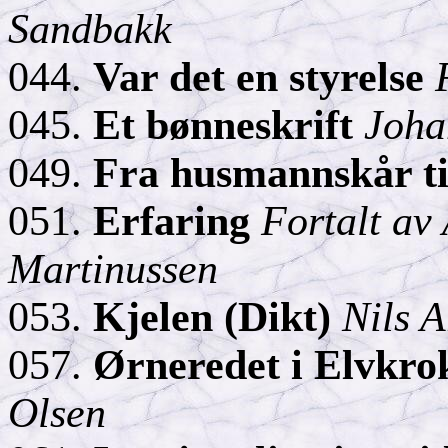
Sandbakk
044.
Var det en styrelse
045.
Et bønneskrift
Joha
049.
Fra husmannskår ti
051.
Erfaring
Fortalt av 
Martinussen
053.
Kjelen (Dikt)
Nils
A
057.
Ørneredet i
Elvkrok
Olsen