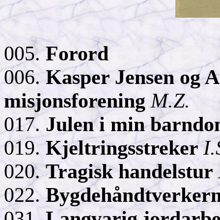
005.
Forord
006.
Kasper Jensen og A
misjonsforening
M.Z.
017.
Julen i min barnd
019.
Kjeltringsstreker
I.
020.
Tragisk handelstur
022.
Bygdehåndtverker
031.
Langvarig jordarb