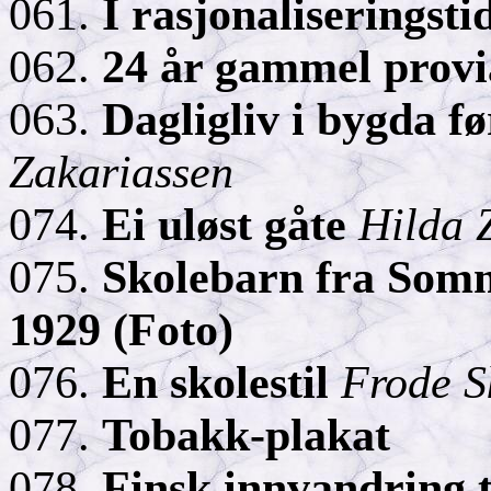
061.
I rasjonaliseringsti
062.
24 år gammel provi
063.
Dagligliv i bygda fø
Zakariassen
074.
Ei uløst gåte
Hilda 
075.
Skolebarn fra Som
1929 (Foto)
076.
En skolestil
Frode S
077.
Tobakk-plakat
078.
Finsk innvandring t