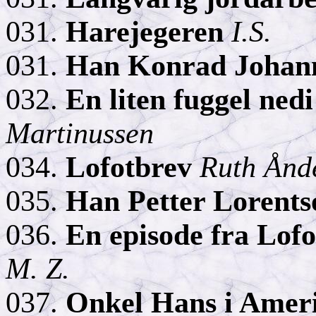
031.
Harejegeren
I.S.
031.
Han Konrad
Johan
032.
En liten
fuggel
nedi
Martinussen
034.
Lofotbrev
Ruth
Ånd
035.
Han Petter
Lorents
036.
En episode fra Lof
M. Z.
037.
Onkel Hans i Ameri