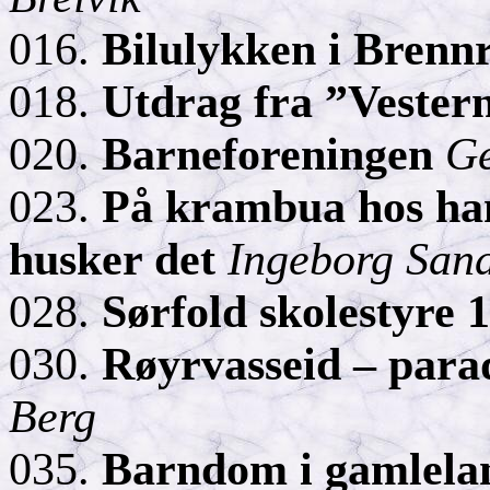
016.
Bilulykken i Bren
018.
Utdrag fra ”
Vester
020.
Barneforeningen
G
023.
På krambua hos han
husker det
Ingeborg San
028.
Sørfold skolestyre 
030.
Røyrvasseid – parad
Berg
035.
Barndom i
gamlela