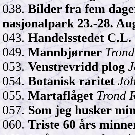
038.
Bilder fra fem dager
nasjonalpark 23.-28. Au
043.
Handelsstedet C.L.
049.
Mannbjørner
Tron
053.
Venstrevridd plog
J
054.
Botanisk raritet
Jo
055.
Martaflåget
Trond 
057.
Som jeg husker mi
060.
Triste 60 års minne