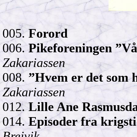
005.
Forord
006.
Pikeforeningen ”V
Zakariassen
008.
”Hvem er det som 
Zakariassen
012.
Lille Ane Rasmusd
014.
Episoder fra krigs
Breivik