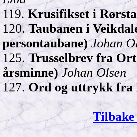
119.
Krusifikset i Rørst
120.
Taubanen i
Veikdal
persontaubane)
Johan O
125.
Trusselbrev fra
Or
årsminne)
Johan Olsen
127.
Ord og uttrykk fra
Tilbake 