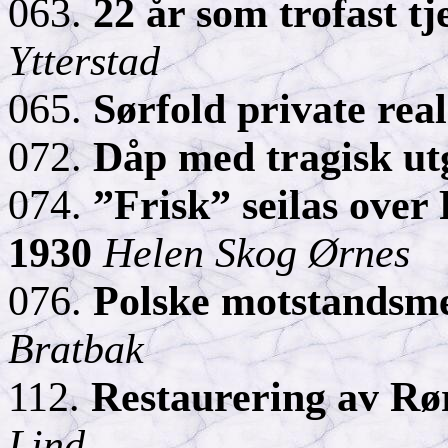
063.
22 år som trofast tj
Ytterstad
065.
Sørfold private rea
072.
Dåp med tragisk u
074.
”Frisk” seilas over
1930
Helen Skog Ørnes
076.
Polske motstandsme
Bratbak
112.
Restaurering av Rø
Lind