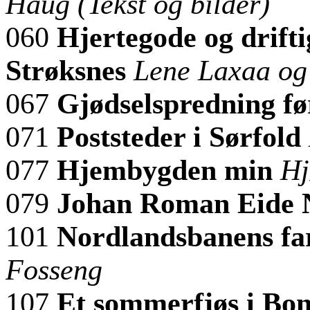
Haug (Tekst og bilder)
060
Hjertegode og drift
Strøksnes
Lene Laxaa og
067
Gjødselspredning fø
071
Poststeder i Sørfold
077
Hjembygden min
Hj
079
Johan Roman Eide N
101
Nordlandsbanens far
Fosseng
107
Et sommerfjøs i Bo