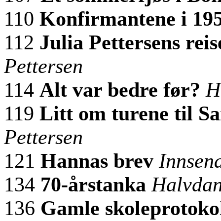
110
Konfirmantene i 19
112
Julia Pettersens rei
Pettersen
114
Alt var bedre før?
H
119
Litt om turene til 
Pettersen
121
Hannas brev
Innsend
134
70-årstanka
Halvda
136
Gamle skoleprotokol