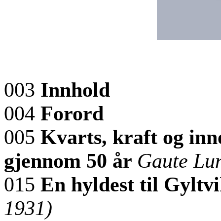
003
Innhold
004
Forord
005
Kvarts, kraft og in
gjennom 50 år
Gaute Lu
015
En hyldest til Gyltv
1931)