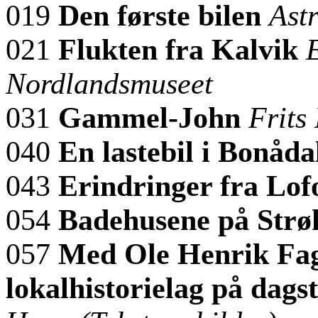
019
Den første bilen
Ast
021
Flukten fra Kalvik
Nordlandsmuseet
031
Gammel-John
Frits
040
En lastebil i Bonåda
043
Erindringer fra Lof
054
Badehusene på Strø
057
Med Ole Henrik Fag
lokalhistorielag på dags