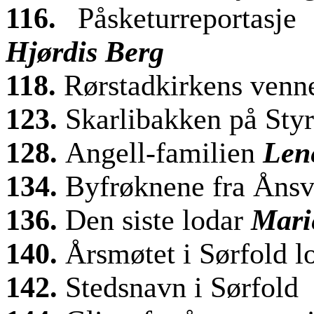
116.
Påsketurreportasj
Hjørdis Berg
118.
Rørstadkirkens venn
123.
Skarlibakken på Sty
128.
Angell-familien
Len
134.
Byfrøknene fra Åns
136.
Den siste lodar
Mari
140.
Årsmøtet i Sørfold l
142.
Stedsnavn i Sørfold