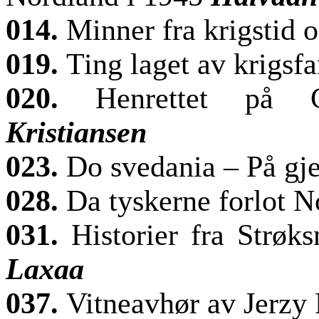
014.
Minner fra krigstid
o
019.
Ting laget av krigsf
020.
Henrettet på 
Kristiansen
023.
Do svedania – På gj
028.
Da tyskerne forlot 
031.
Historier fra Strøk
Laxaa
037.
Vitneavhør av Jerzy 