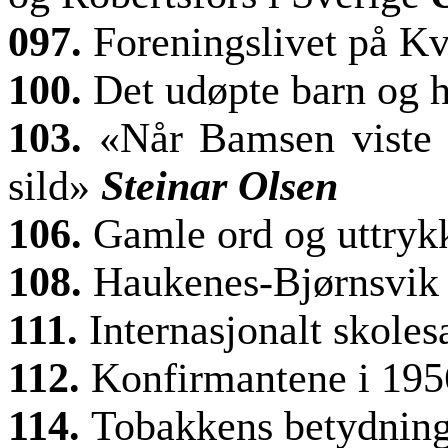
097.
Foreningslivet på K
100.
Det udøpte barn og
103.
«Når Bamsen viste s
sild»
Steinar Olsen
106.
Gamle ord og uttry
108.
Haukenes-Bjørnsvik 
111.
Internasjonalt skole
112.
Konfirmantene i 195
114.
Tobakkens betydning