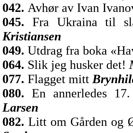
042.
Avhør av Ivan Ivano
045.
Fra Ukraina til s
Kristiansen
049.
Utdrag fra boka «H
064.
Slik jeg husker det!
077.
Flagget mitt
Brynhil
080.
En annerledes 17
Larsen
082.
Litt om Gården og 