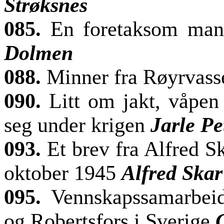
Strøksnes
085.
En foretaksom man
Dolmen
088.
Minner fra Røyrvas
090.
Litt om jakt, våpen
seg under krigen
Jarle Pe
093.
Et brev fra Alfred Sk
oktober 1945
Alfred Skar
095.
Vennskapssamarbei
og Robertsfors i Sverige