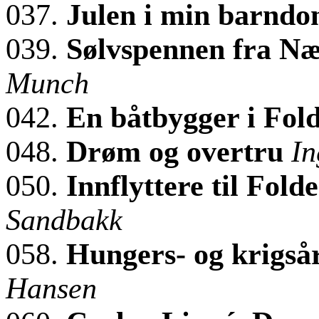
037.
Julen i min barnd
039.
Sølvspennen fra Næ
Munch
042.
En båtbygger i Fol
048.
Drøm og overtru
In
050.
Innflyttere til Fold
Sandbakk
058.
Hungers- og krigså
Hansen