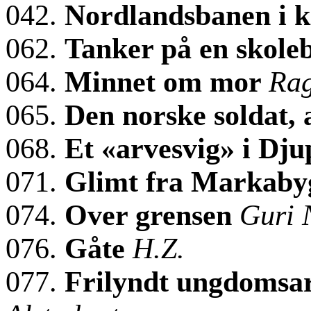
042.
Nordlandsbanen i k
062.
Tanker på en skole
064.
Minnet om mor
Rag
065.
Den norske soldat,
068.
Et «arvesvig» i Dj
071.
Glimt fra Markab
074.
Over grensen
Guri 
076.
Gåte
H.Z.
077.
Frilyndt ungdomsar