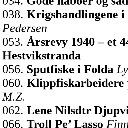
034.
Gode naboer og så
038.
Krigshandlingene i
Pedersen
053.
Årsrevy 1940 – et 4
Hestvikstranda
056.
Sputfiske i Folda
Ly
060.
Klippfiskarbeidere 
M.Z.
062.
Lene Nilsdtr Djupv
066.
Troll Pe’ Lasso
Finn