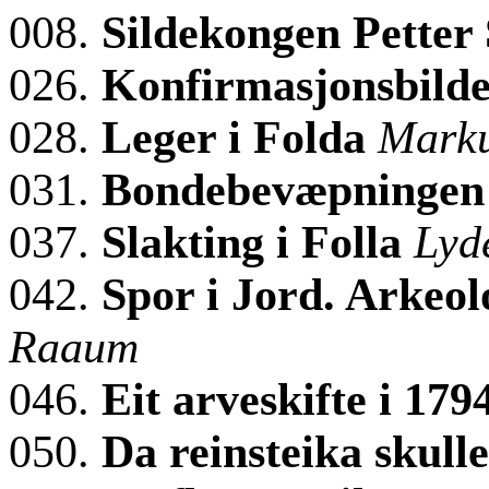
008.
Sildekongen Petter
026.
Konfirmasjonsbilde
028.
Leger i Folda
Marku
031.
Bondebevæpningen 
037.
Slakting i Folla
Lyd
042.
Spor i Jord. Arkeol
Raaum
046.
Eit arveskifte i 179
050.
Da reinsteika skull