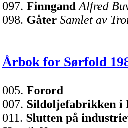
097.
Finngand
Alfred Bu
098.
Gåter
Samlet av Tr
Årbok for Sørfold 19
005.
Forord
007.
Sildoljefabrikken i
011.
Slutten på industrie