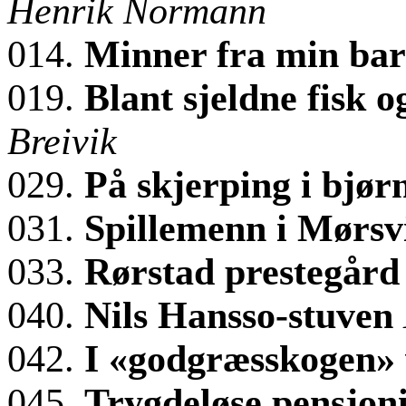
Henrik Normann
014.
Minner fra min b
019.
Blant sjeldne fisk 
Breivik
029.
På skjerping i bjør
031.
Spillemenn i Mørs
033.
Rørstad prestegård
040.
Nils Hansso-stuven
042.
I «godgræsskogen»
045.
Trygdeløse pensjoni