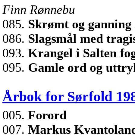
Finn Rønnebu
085.
Skrømt og ganning
086.
Slagsmål med tragi
093.
Krangel i Salten fo
095.
Gamle ord og uttr
Årbok for Sørfold 19
005.
Forord
007.
Markus Kvantolan