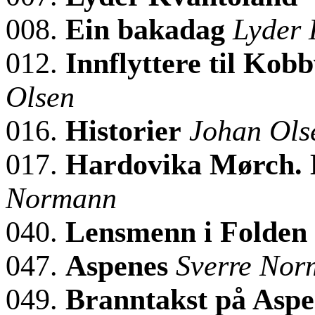
008.
Ein bakadag
Lyder 
012.
Innflyttere til Kob
Olsen
016.
Historier
Johan Ols
017.
Hardovika Mørch. H
Normann
040.
Lensmenn i Folden f
047.
Aspenes
Sverre Nor
049.
Branntakst på Aspe