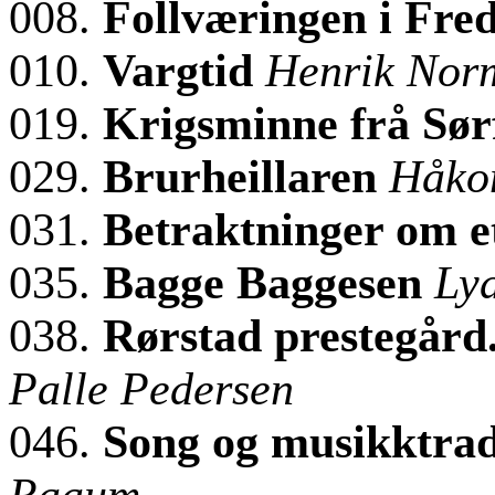
008.
Follværingen i Fre
010.
Vargtid
Henrik Nor
019.
Krigsminne frå Sø
029.
Brurheillaren
Håko
031.
Betraktninger om e
035.
Bagge Baggesen
Ly
038.
Rørstad prestegård
Palle Pedersen
046.
Song og musikktrad
Raaum