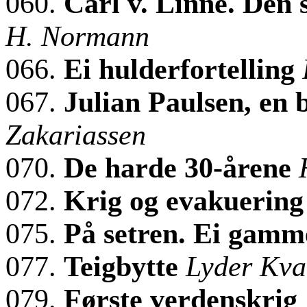
060.
Carl v. Linné. Den 
H. Normann
066.
Ei hulderfortelling
067.
Julian Paulsen, en
Zakariassen
070.
De harde 30-årene
072.
Krig og evakuering
075.
På setren. Ei gamm
077.
Teigbytte
Lyder Kva
079.
Første verdenskrig