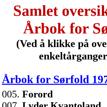
Samlet oversik
Årbok for Sø
(Ved å klikke på ov
enkeltårganger
Årbok for Sørfold 19
005.
Forord
007.
Lyder Kvantoland