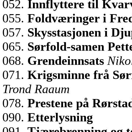
052.
Innflyttere til Kva
055.
Foldværinger i Fre
057.
Skysstasjonen i Dj
065.
Sørfold-samen Pett
068.
Grendeinnsats
Niko
071.
Krigsminne frå Sørf
Trond Raaum
078.
Prestene på Rørst
090.
Etterlysning
091.
Tjærebrenning og 