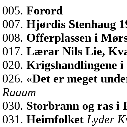
005.
Forord
007.
Hjørdis Stenhaug 
008.
Offerplassen i Mør
017.
Lærar Nils Lie, K
020.
Krigshandlingene i 
026. «
Det er meget unde
Raaum
030.
Storbrann og ras i
031.
Heimfolket
Lyder K