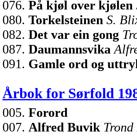
076.
På kjøl over kjølen
080.
Torkelsteinen
S. Bli
082.
Det var ein gong
Tr
087.
Daumannsvika
Alfr
091.
Gamle ord og uttr
Årbok for Sørfold 19
005.
Forord
007.
Alfred Buvik
Trond