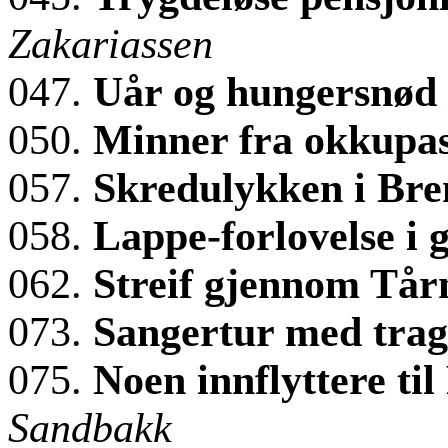
Zakariassen
047.
Uår og hungersnød
050.
Minner fra okkupa
057.
Skredulykken i Br
058.
Lappe-forlovelse i
062.
Streif gjennom Tår
073.
Sangertur med trag
075.
Noen innflyttere til
Sandbakk