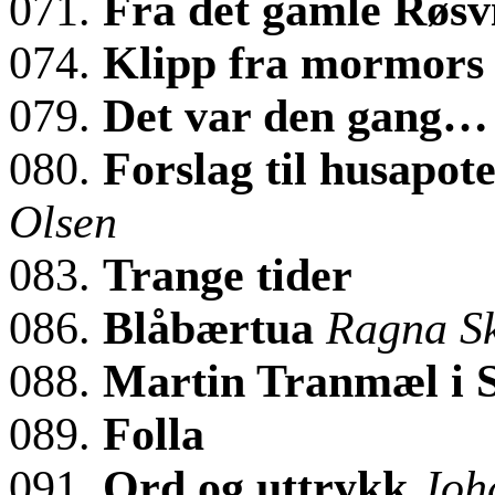
071.
Fra det gamle Røs
074.
Klipp fra mormor
079.
Det var den gang
080.
Forslag til husapot
Olsen
083.
Trange tider
086.
Blåbærtua
Ragna S
088.
Martin Tranmæl i 
089.
Folla
091.
Ord og uttrykk
Joh