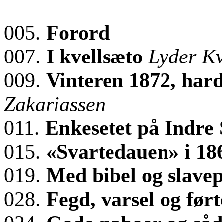
005.
Forord
007.
I kvellsæto
Lyder K
009.
Vinteren 1872, har
Zakariassen
011.
Enkesetet på Indre
015.
«Svartedauen» i 1
019.
Med bibel og slave
028.
Fegd, varsel og før