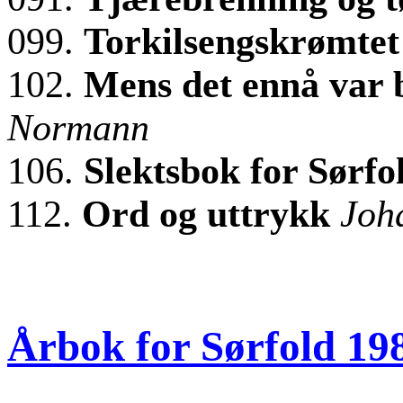
099.
Torkilsengskrømte
102.
Mens det ennå var
Normann
106.
Slektsbok for Sørfo
112.
Ord og uttrykk
Joh
Årbok for Sørfold 19