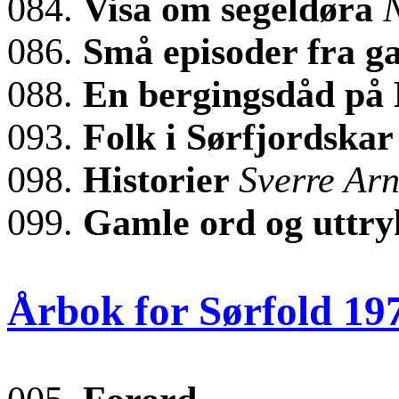
084.
Visa om segeldøra
N
086.
Små episoder fra g
088.
En bergingsdåd på
093.
Folk i Sørfjordska
098.
Historier
Sverre Arn
099.
Gamle ord og uttr
Årbok for Sørfold 19