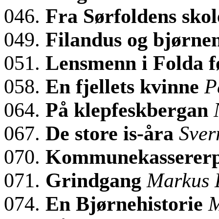
046.
Fra Sørfoldens skol
049.
Filandus og bjørne
051.
Lensmenn i Folda f
058.
En fjellets kvinne
P
064.
På klepfeskbergan
067.
De store is-åra
Sver
070.
Kommunekassererpos
071.
Grindgang
Markus 
074.
En Bjørnehistorie
M