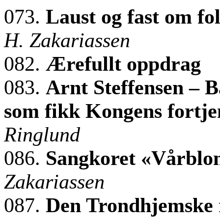
073.
Laust og fast om fo
H. Zakariassen
082.
Ærefullt oppdrag
083.
Arnt Steffensen – 
som fikk Kongens fortje
Ringlund
086.
Sangkoret «Vårblo
Zakariassen
087.
Den Trondhjemske 