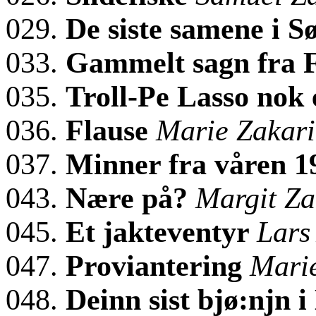
029.
De siste samene i S
033.
Gammelt sagn fra 
035.
Troll-Pe Lasso nok
036.
Flause
Marie Zakari
037.
Minner fra våren 
043.
Nære på?
Margit Za
045.
Et jakteventyr
Lars
047.
Proviantering
Marie
048.
Deinn sist bjø:njn 