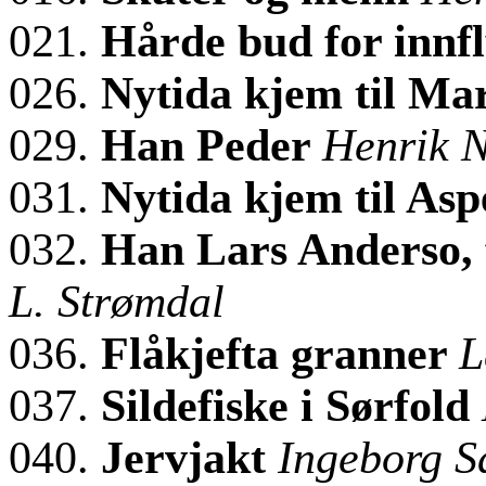
021.
Hårde bud for innf
026.
Nytida kjem til M
029.
Han Peder
Henrik 
031.
Nytida kjem til As
032.
Han Lars Anderso, 
L. Strømdal
036.
Flåkjefta granner
L
037.
Sildefiske i Sørfold
040.
Jervjakt
Ingeborg 