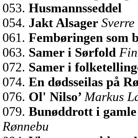
053.
Husmannsseddel
054.
Jakt Alsager
Sverre
061.
Fembøringen som b
063.
Samer i Sørfold
Fin
072.
Samer i folketellin
074.
En dødsseilas på R
076.
Ol' Nilso’
Markus La
079.
Bunøddrott i gaml
Rønnebu