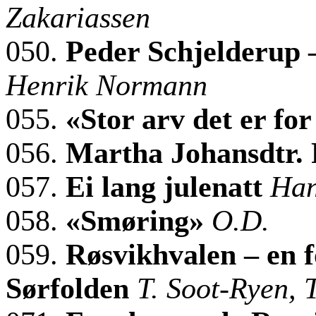
Zakariassen
050.
Peder Schjelderup 
Henrik Normann
055.
«Stor arv det er f
056.
Martha
Johansdtr
.
057.
Ei lang julenatt
Han
058.
«Smøring»
O.D.
059.
Røsvikhvalen – en f
Sørfolden
T. Soot-Ryen,