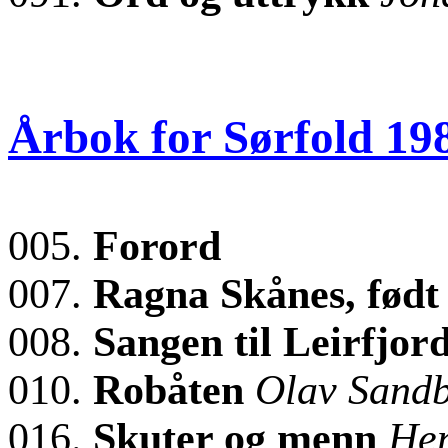
Årbok for Sørfold 19
005.
Forord
007.
Ragna Skånes, fød
008.
Sangen til Leirfjor
010.
Robåten
Olav Sand
016.
Skuter og menn
He