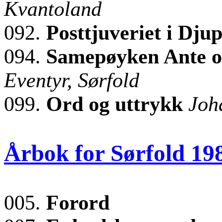
Kvantoland
092.
Posttjuveriet i Dju
094.
Samepøyken Ante og
Eventyr, Sørfold
099.
Ord og uttrykk
Joh
Årbok for Sørfold 19
005.
Forord