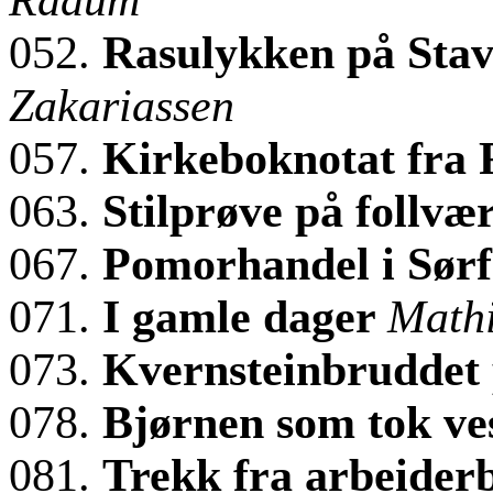
052.
Rasulykken på Stav
Zakariassen
057.
Kirkeboknotat fra
063.
Stilprøve på follvæ
067.
Pomorhandel i Sør
071.
I gamle dager
Mathi
073.
Kvernsteinbruddet 
078.
Bjørnen som tok ve
081.
Trekk fra arbeiderb