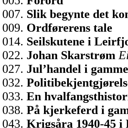
005.
Forord
007.
Slik begynte det ko
009.
Ordførerens tale
014.
Seilskutene i Leirf
022.
Johan Skarstrøm
E
027.
Jul’handel i gamme
032.
Politibekjentgjørels
033.
En hvalfangsthisto
038.
På kjerkeferd i ga
043.
Krigsåra 1940-45 i