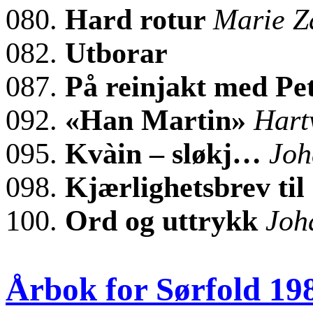
080.
Hard rotur
Marie Z
082.
Utborar
087.
På reinjakt med Pe
092.
«Han Martin»
Hart
095.
Kvàin – sløkj…
Joh
098.
Kjærlighetsbrev til
100.
Ord og uttrykk
Joh
Årbok for Sørfold 19