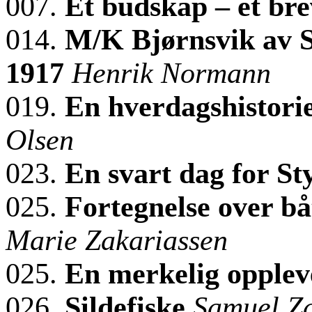
007.
Et budskap – et br
014.
M/K Bjørnsvik av Sø
1917
Henrik Normann
019.
En hverdagshistorie
Olsen
023.
En svart dag for S
025.
Fortegnelse over b
Marie Zakariassen
025.
En merkelig opplev
026.
Sildefiske
Samuel Za