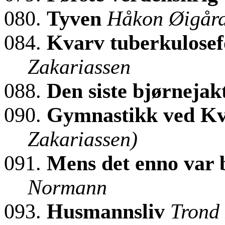
080.
Tyven
Håkon Øigår
084.
Kvarv tuberkulose
Zakariassen
088.
Den siste bjørnejak
090.
Gymnastikk ved Kv
Zakariassen)
091.
Mens det enno var
Normann
093.
Husmannsliv
Trond